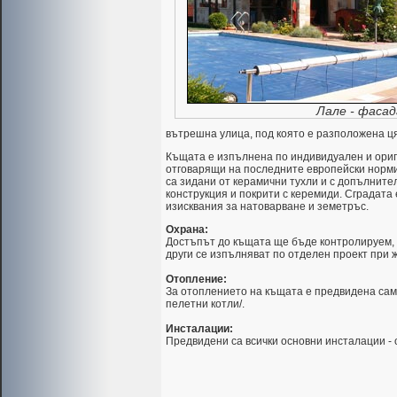
Лале - фасад
вътрешна улица, под която е разположена ц
Къщата е изпълнена по индивидуален и ориг
отговарящи на последните европейски норм
са зидани от керамични тухли и с допълните
конструкция и покрити с керемиди. Сградата
изисквания за натоварване и земетръс.
Охрана:
Достъпът до къщата ще бъде контролируем, 
други се изпълняват по отделен проект при 
Отопление:
За отоплението на къщата е предвидена сам
пелетни котли/.
Инсталации:
Предвидени са всички основни инсталации - о